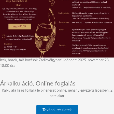
Ízek, borok, találkozások Zselicvölgyben! Időpont: 2025. november 28.,
18:00 óra
Árkalkuláció, Online foglalás
Kalkulálja ki és foglalja le pihenését online, néhány egyszerű lépésben, 2
perc alatt
További részletek