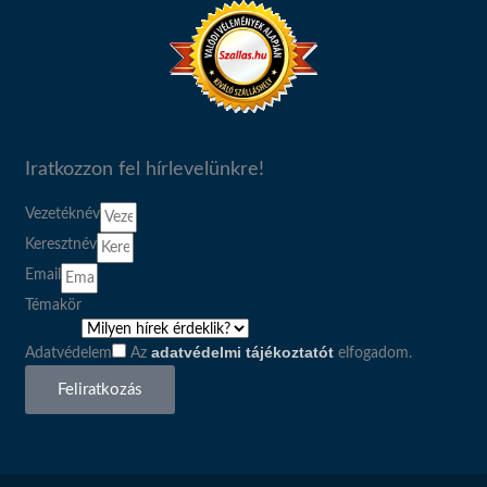
Iratkozzon fel hírlevelünkre!
Vezetéknév
Keresztnév
Email
Témakör
adatvédelmi tájékoztatót
Adatvédelem
Az
elfogadom.
Feliratkozás