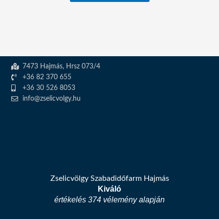
7473 Hajmás, Hrsz 073/4
+36 82 370 655
+36 30 526 8053
info@zselicvolgy.hu
Zselicvölgy Szabadidőfarm Hajmás
Kiváló
értékelés 374 vélemény alapján