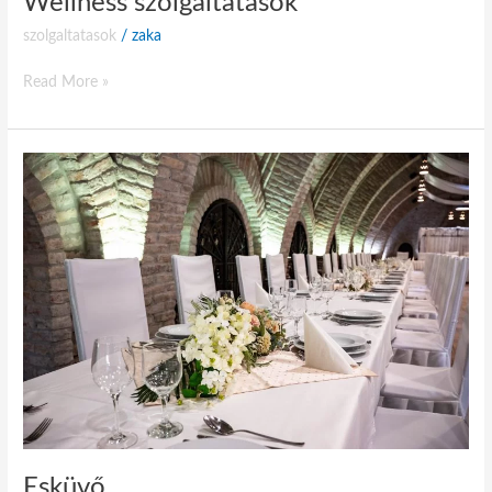
Wellness szolgáltatások
szolgaltatasok
/
zaka
Read More »
Esküvő
Esküvő