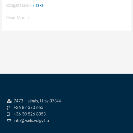
szolgaltatasok
/
zaka
Read More »
7473 Hajmás, Hrsz 073/4
+36 82 370 655
+36 30 526 8053
info@zselicvolgy.hu