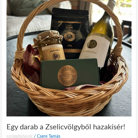
Egy darab a Zselicvölgyből hazakísér!
szolgaltatasok
/
Csere Tamás