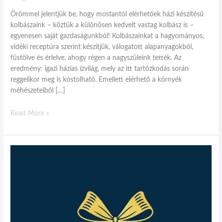
Örömmel jelentjük be, hogy mostantól elérhetőek házi készítésű
kolbászaink – köztük a különösen kedvelt vastag kolbász is –
egyenesen saját gazdaságunkból! Kolbászainkat a hagyományos,
vidéki receptúra szerint készítjük, válogatott alapanyagokból,
füstölve és érlelve, ahogy régen a nagyszüleink tették. Az
eredmény: igazi házias ízvilág, mely az itt tartózkodás során
reggelikor meg is kóstolható. Emellett elérhető a környék
méhészeteiből […]
Read More »
Ajándékutalvány