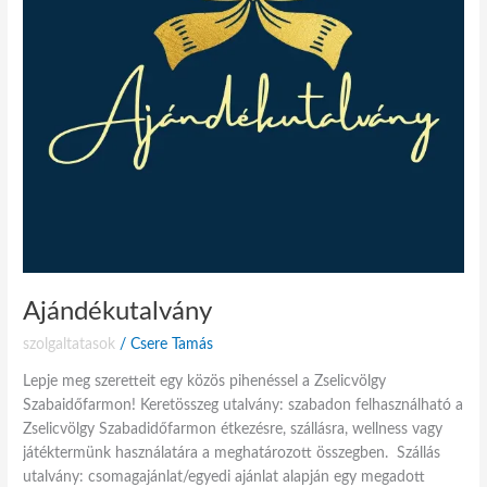
Ajándékutalvány
szolgaltatasok
/
Csere Tamás
Lepje meg szeretteit egy közös pihenéssel a Zselicvölgy
Szabaidőfarmon! Keretösszeg utalvány: szabadon felhasználható a
Zselicvölgy Szabadidőfarmon étkezésre, szállásra, wellness vagy
játéktermünk használatára a meghatározott összegben. Szállás
utalvány: csomagajánlat/egyedi ajánlat alapján egy megadott