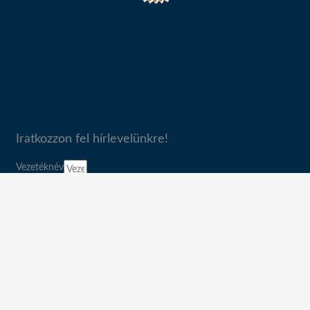
Iratkozzon fel hírlevelünkre!
Vezetéknév
Keresztnév
Email
Témakör
Adatvédelem
Az
adatvédelmi tájékoztatót
elfogadom.
Feliratkozás