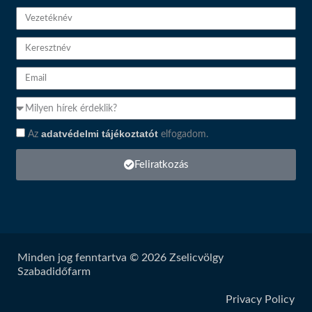
Vezetéknév
Keresztnév
Email
Témakör
Adatvédelem
adatvédelmi tájékoztatót
Az
elfogadom.
Feliratkozás
Minden jog fenntartva © 2026 Zselicvölgy
Szabadidőfarm
Privacy Policy