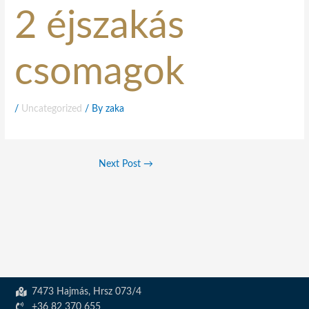
2 éjszakás
csomagok
/
Uncategorized
/ By
zaka
Next Post
→
7473 Hajmás, Hrsz 073/4
+36 82 370 655